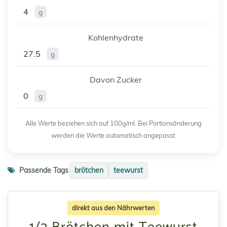
4
g
Kohlenhydrate
27.5
g
Davon Zucker
0
g
Alle Werte beziehen sich auf 100g/ml. Bei Portionsänderung
werden die Werte automatisch angepasst.
Passende Tags
brötchen
teewurst
direkt aus den Nährwerten