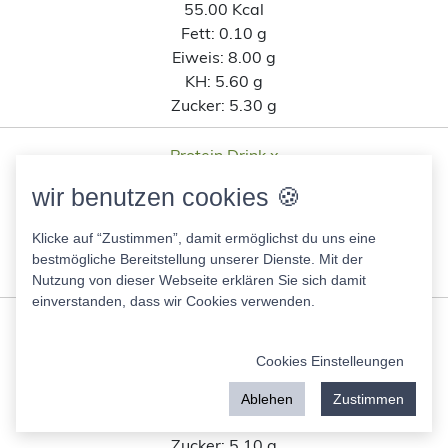
55.00 Kcal
Fett:
0.10 g
Eiweis:
8.00 g
KH:
5.60 g
Zucker:
5.30 g
Protein Drink x
55.00 Kcal
wir benutzen cookies 🍪
Fett:
0.10 g
Eiweis:
8.00 g
Klicke auf “Zustimmen”, damit ermöglichst du uns eine
KH:
5.30 g
bestmögliche Bereitstellung unserer Dienste. Mit der
Zucker:
5.30 g
Nutzung von dieser Webseite erklären Sie sich damit
einverstanden, dass wir Cookies verwenden.
Ehrmann high Protein Caffè latte
54.00 Kcal
Cookies Einstelleungen
Fett:
0.10 g
Eiweis:
8.00 g
Ablehen
Zustimmen
KH:
5.30 g
Zucker:
5.10 g