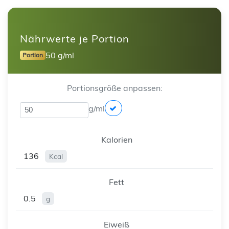
Nährwerte je Portion
50 g/ml
Portion
Portionsgröße anpassen:
g/ml
Kalorien
136
Kcal
Fett
0.5
g
Eiweiß