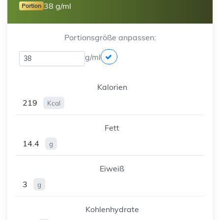
38 g/ml
Portion
Portionsgröße anpassen:
g/ml
Kalorien
219
Kcal
Fett
14.4
g
Eiweiß
3
g
Kohlenhydrate