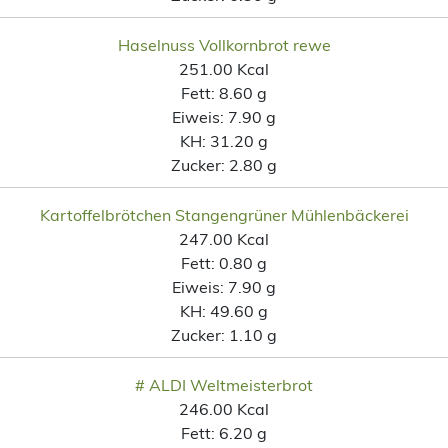
Haselnuss Vollkornbrot rewe
251.00 Kcal
Fett:
8.60 g
Eiweis:
7.90 g
KH:
31.20 g
Zucker:
2.80 g
Kartoffelbrötchen Stangengrüner Mühlenbäckerei
247.00 Kcal
Fett:
0.80 g
Eiweis:
7.90 g
KH:
49.60 g
Zucker:
1.10 g
# ALDI Weltmeisterbrot
246.00 Kcal
Fett:
6.20 g