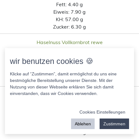
Fett:
4.40 g
Eiweis:
7.90 g
KH:
57.00 g
Zucker:
6.30 g
Haselnuss Vollkornbrot rewe
251.00 Kcal
Fett:
8.60 g
wir benutzen cookies 🍪
Eiweis:
7.90 g
KH:
31.20 g
Klicke auf “Zustimmen”, damit ermöglichst du uns eine
Zucker:
2.80 g
bestmögliche Bereitstellung unserer Dienste. Mit der
Nutzung von dieser Webseite erklären Sie sich damit
einverstanden, dass wir Cookies verwenden.
Kartoffelbrötchen Stangengrüner Mühlenbäckerei
247.00 Kcal
Fett:
0.80 g
Cookies Einstelleungen
Eiweis:
7.90 g
Ablehen
Zustimmen
KH:
49.60 g
Zucker:
1.10 g