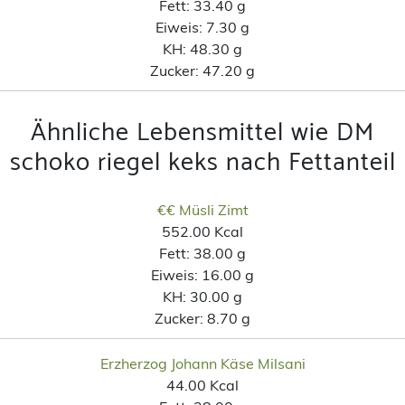
Fett:
33.40 g
Eiweis:
7.30 g
KH:
48.30 g
Zucker:
47.20 g
Ähnliche Lebensmittel wie DM
schoko riegel keks nach Fettanteil
€€ Müsli Zimt
552.00 Kcal
Fett:
38.00 g
Eiweis:
16.00 g
KH:
30.00 g
Zucker:
8.70 g
Erzherzog Johann Käse Milsani
44.00 Kcal