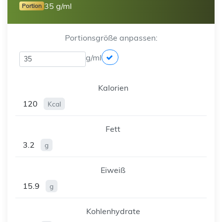
35 g/ml
Portion
Portionsgröße anpassen:
g/ml
Kalorien
120
Kcal
Fett
3.2
g
Eiweiß
15.9
g
Kohlenhydrate