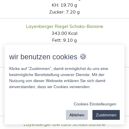
KH:
19.70 g
Zucker:
7.20 g
Layenberger Riegel Schoko-Banane
343.00 Kcal
Fett:
9.10 g
Eiweis:
45.50 g
KH:
24.50 g
wir benutzen cookies 🍪
Zucker:
1.40 g
Klicke auf “Zustimmen”, damit ermöglichst du uns eine
Low Carb Proteinriegel Schoko-Nuss
bestmögliche Bereitstellung unserer Dienste. Mit der
Nutzung von dieser Webseite erklären Sie sich damit
347.00 Kcal
einverstanden, dass wir Cookies verwenden.
Fett:
9.70 g
Eiweis:
45.50 g
KH:
24.50 g
Cookies Einstelleungen
Zucker:
2.20 g
Ablehen
Zustimmen
Layenberger low carb Schoko Banane