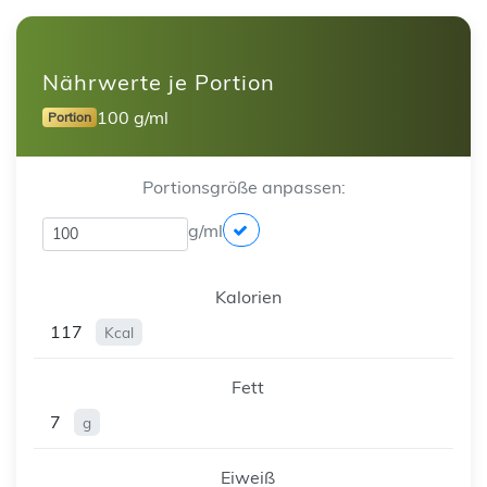
Nährwerte je Portion
100 g/ml
Portion
Portionsgröße anpassen:
g/ml
Kalorien
117
Kcal
Fett
7
g
Eiweiß