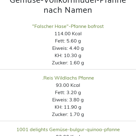
Gemüse-Vollkornnudel-Pfanne
nach Namen
"Falscher Hase"-Pfanne bofrost
114.00 Kcal
Fett:
5.60 g
Eiweis:
4.40 g
KH:
10.30 g
Zucker:
1.60 g
.Reis Wildlachs Pfanne
93.00 Kcal
Fett:
3.20 g
Eiweis:
3.80 g
KH:
11.90 g
Zucker:
1.70 g
1001 delights Gemüse-bulgur-quinoa-pfanne