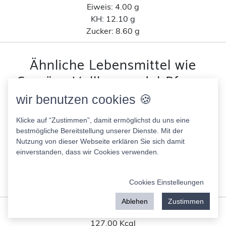
Eiweis:
4.00 g
KH:
12.10 g
Zucker:
8.60 g
Ähnliche Lebensmittel wie
Gemüse-Vollkornnudel-Pfanne
nach Kohlenhydratanteil
wir benutzen cookies 🍪
Klicke auf “Zustimmen”, damit ermöglichst du uns eine
Vehappy vegane Bolognese Sauce
bestmögliche Bereitstellung unserer Dienste. Mit der
51.00 Kcal
Nutzung von dieser Webseite erklären Sie sich damit
Fett:
0.70 g
einverstanden, dass wir Cookies verwenden.
Eiweis:
4.00 g
KH:
5.90 g
Cookies Einstelleungen
Zucker:
3.10 g
Ablehen
Zustimmen
Blumenkohlpüree keto
127.00 Kcal