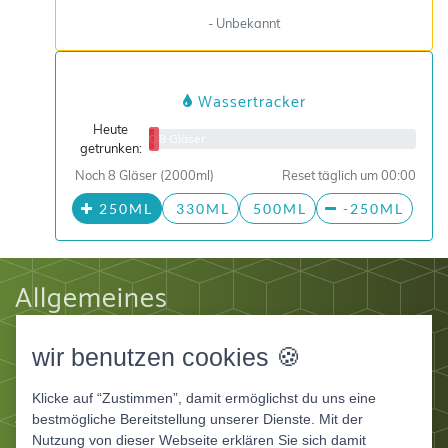
- Unbekannt
Wassertracker
Heute
0/8 Gläser
getrunken:
Noch 8 Gläser (2000ml)
Reset täglich um 00:00
250ML
330ML
500ML
-250ML
Allgemeines
Impressum
wir benutzen cookies 🍪
Datenschutz
AGB
Klicke auf “Zustimmen”, damit ermöglichst du uns eine
Apps
bestmögliche Bereitstellung unserer Dienste. Mit der
Nutzung von dieser Webseite erklären Sie sich damit