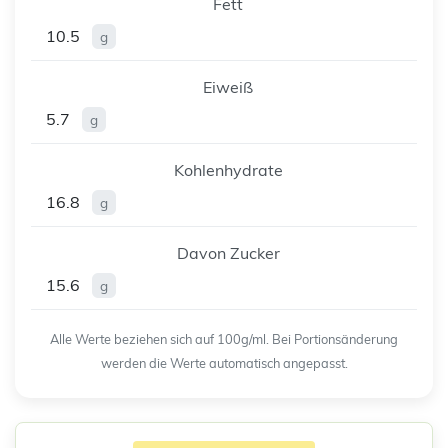
Fett
10.5
g
Eiweiß
5.7
g
Kohlenhydrate
16.8
g
Davon Zucker
15.6
g
Alle Werte beziehen sich auf 100g/ml. Bei Portionsänderung
werden die Werte automatisch angepasst.