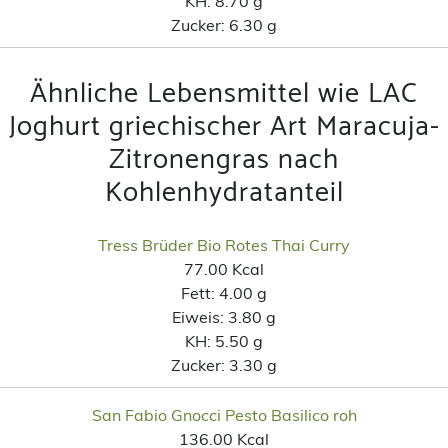
KH:
8.70 g
Zucker:
6.30 g
Ähnliche Lebensmittel wie LAC
Joghurt griechischer Art Maracuja-
Zitronengras nach
Kohlenhydratanteil
Tress Brüder Bio Rotes Thai Curry
77.00 Kcal
Fett:
4.00 g
Eiweis:
3.80 g
KH:
5.50 g
Zucker:
3.30 g
San Fabio Gnocci Pesto Basilico roh
136.00 Kcal