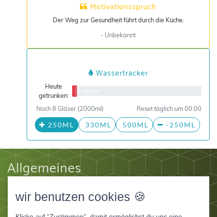
Motivationsspruch
Der Weg zur Gesundheit führt durch die Küche.
- Unbekannt
Wassertracker
Heute
0/8 Gläser
getrunken:
Noch 8 Gläser (2000ml)
Reset täglich um 00:00
250ML
330ML
500ML
-250ML
Allgemeines
Impressum
wir benutzen cookies 🍪
Datenschutz
AGB
Klicke auf “Zustimmen”, damit ermöglichst du uns eine