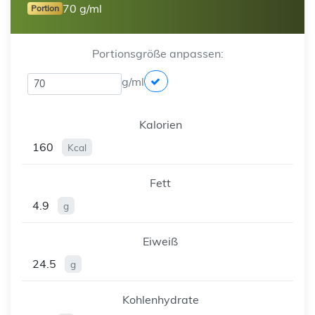
70 g/ml
Portion
Portionsgröße anpassen:
g/ml
Kalorien
160
Kcal
Fett
4.9
g
Eiweiß
24.5
g
Kohlenhydrate