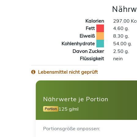
Nährwe
Kalorien
297.00 Kc
Fett
4.60 g.
Eiweiß
8.30 g.
Kohlenhydrate
54.00 g.
Davon Zucker
2.50 g.
Flüssigkeit
nein
Lebensmittel nicht geprüft
Nährwerte je Portion
125 g/ml
Portion
Portionsgröße anpassen: