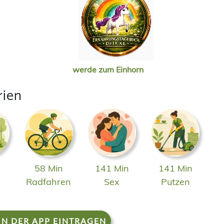
werde zum Einhorn
rien
58 Min
141 Min
141 Min
n
Radfahren
Sex
Putzen
IN DER APP EINTRAGEN