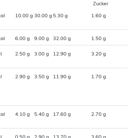
Zucker
al
10.00 g
30.00 g
5.30 g
1.60 g
al
6.00 g
9.00 g
32.00 g
1.50 g
l
2.50 g
3.00 g
12.90 g
3.20 g
l
2.90 g
3.50 g
11.90 g
1.70 g
al
4.10 g
5.40 g
17.60 g
2.70 g
l
0.50 g
2.90 g
13.70 g
3.60 g