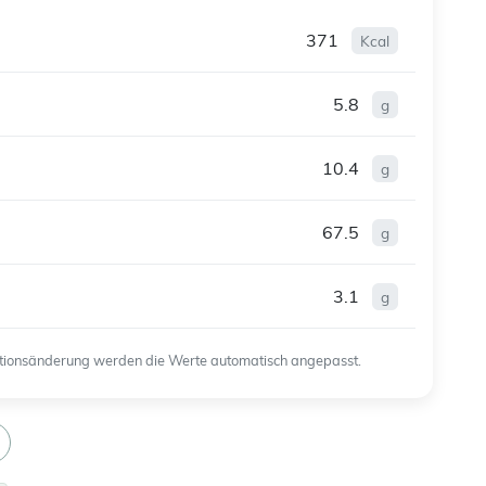
371
Kcal
5.8
g
10.4
g
67.5
g
3.1
g
ortionsänderung werden die Werte automatisch angepasst.