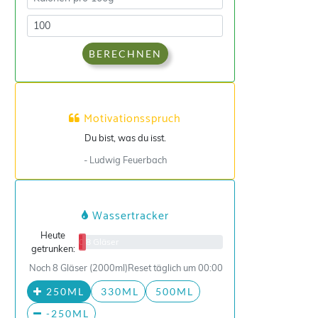
BERECHNEN
Motivationsspruch
Du bist, was du isst.
- Ludwig Feuerbach
Wassertracker
Heute
0/8 Gläser
getrunken:
Noch 8 Gläser (2000ml)
Reset täglich um 00:00
250ML
330ML
500ML
-250ML