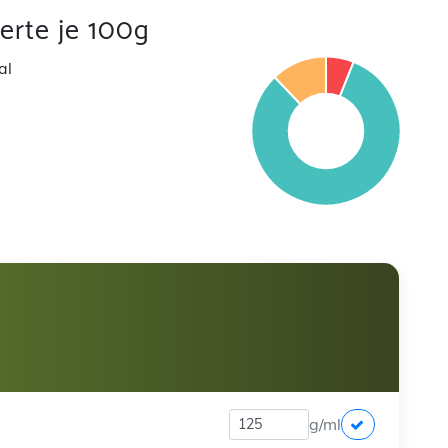
rte je 100g
al
g/ml