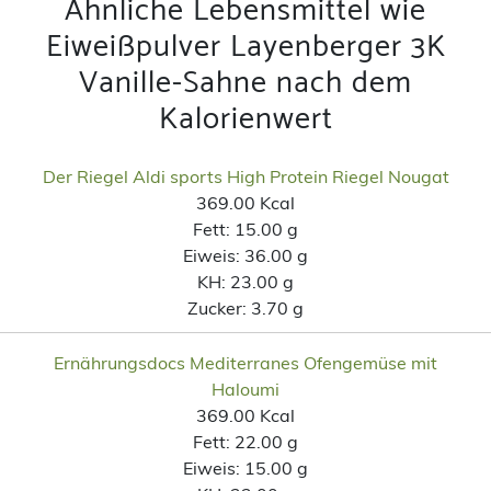
Ähnliche Lebensmittel wie
Eiweißpulver Layenberger 3K
Vanille-Sahne nach dem
Kalorienwert
Der Riegel Aldi sports High Protein Riegel Nougat
369.00 Kcal
Fett:
15.00 g
Eiweis:
36.00 g
KH:
23.00 g
Zucker:
3.70 g
Ernährungsdocs Mediterranes Ofengemüse mit
Haloumi
369.00 Kcal
Fett:
22.00 g
Eiweis:
15.00 g