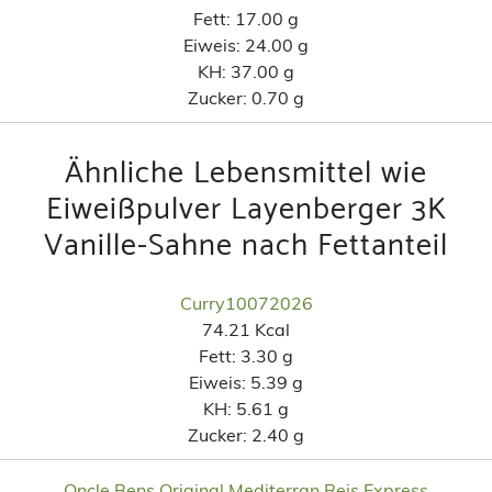
Fett:
17.00 g
Eiweis:
24.00 g
KH:
37.00 g
Zucker:
0.70 g
Ähnliche Lebensmittel wie
Eiweißpulver Layenberger 3K
Vanille-Sahne nach Fettanteil
Curry10072026
74.21 Kcal
Fett:
3.30 g
Eiweis:
5.39 g
KH:
5.61 g
Zucker:
2.40 g
Oncle Bens Original Mediterran Reis Express