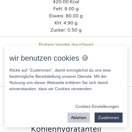
420.00 Kcal
Fett:
8.00 g
Eiweis:
80.00 g
KH:
4.90 g
Zucker:
0.50 g
Protein Vanille (IncoSpor)
364.00 Kcal
wir benutzen cookies 🍪
Fett:
0.98 g
Eiweis:
80.00 g
Klicke auf “Zustimmen”, damit ermöglichst du uns eine
KH:
10.00 g
bestmögliche Bereitstellung unserer Dienste. Mit der
Zucker:
1.70 g
Nutzung von dieser Webseite erklären Sie sich damit
einverstanden, dass wir Cookies verwenden.
Ähnliche Lebensmittel wie
Eiweißpulver Layenberger 3K
Cookies Einstelleungen
Vanille-Sahne nach
Ablehen
Zustimmen
Kohlenhydratanteil