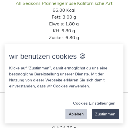
All Seasons Pfannengemüse Kalifornische Art
66.00 Kcal
Fett:
3.00 g
Eiweis:
1.80 g
KH:
6.80 g
Zucker:
6.80 g
Hafermilchespresso
wir benutzen cookies 🍪
32.50 Kcal
Fett:
2.00 g
Klicke auf “Zustimmen”, damit ermöglichst du uns eine
Eiweis:
1.80 g
bestmögliche Bereitstellung unserer Dienste. Mit der
KH:
26.30 g
Nutzung von dieser Webseite erklären Sie sich damit
Zucker:
6.30 g
einverstanden, dass wir Cookies verwenden.
Hafermilchkaffee
Cookies Einstelleungen
32.50 Kcal
Fett:
1.80 g
Ablehen
Zustimmen
Eiweis:
1.80 g
KH:
24.30 g