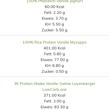
100% Pflanzlich Vanille Joghurt
60.00 Kcal
Fett:
2.20 g
Eiweis:
3.70 g
KH:
5.50 g
Zucker:
5.50 g
100% Rice Protein Vanille Mysupps
401.00 Kcal
Fett:
5.80 g
Eiweis:
77.00 g
KH:
6.80 g
Zucker:
0.50 g
3K Protein Shake Vanille-Sahne Layenberger
LowCarb.one
371.00 Kcal
Fett:
3.00 g
Eiweis:
83.30 g