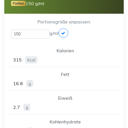
150 g/ml
Portion
Portionsgröße anpassen:
g/ml
Kalorien
315
Kcal
Fett
16.8
g
Eiweiß
2.7
g
Kohlenhydrate