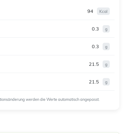
94
Kcal
0.3
g
0.3
g
21.5
g
21.5
g
ortionsänderung werden die Werte automatisch angepasst.