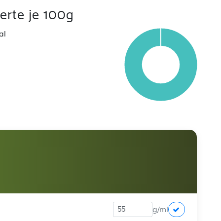
rte je 100g
al
g/ml