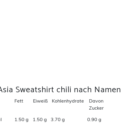
Asia Sweatshirt chili nach Namen
Fett
Eiweiß
Kohlenhydrate
Davon
Zucker
l
1.50 g
1.50 g
3.70 g
0.90 g