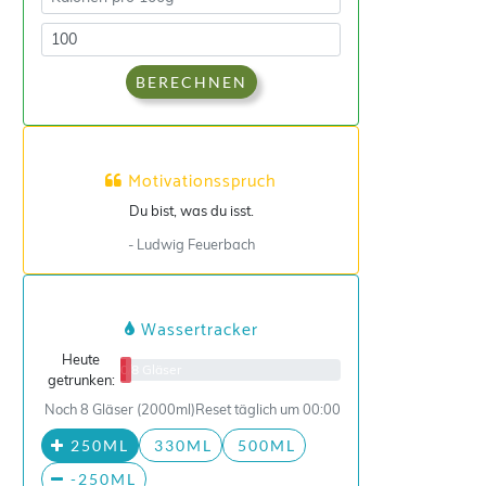
BERECHNEN
Motivationsspruch
Du bist, was du isst.
- Ludwig Feuerbach
Wassertracker
Heute
0/8 Gläser
getrunken:
Noch 8 Gläser (2000ml)
Reset täglich um 00:00
250ML
330ML
500ML
-250ML