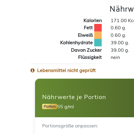
Nährwe
Kalorien
171.00 Kc
Fett
0.60 g.
Eiweiß
0.60 g.
Kohlenhydrate
39.00 g.
Davon Zucker
39.00 g.
Flüssigkeit
nein
Lebensmittel nicht geprüft
Nährwerte je Portion
55 g/ml
Portion
Portionsgröße anpassen: