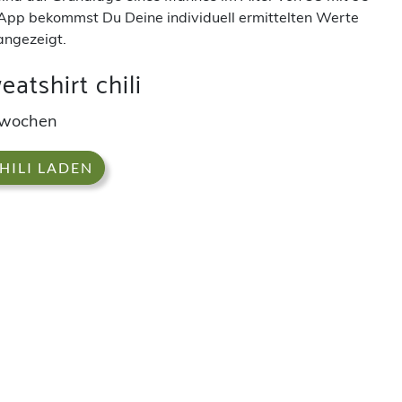
App bekommst Du Deine individuell ermittelten Werte
angezeigt.
atshirt chili
rwochen
HILI LADEN