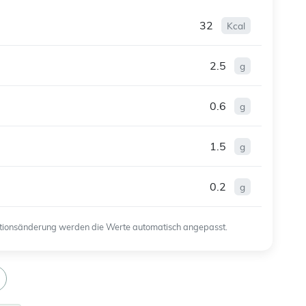
32
Kcal
2.5
g
0.6
g
1.5
g
0.2
g
ortionsänderung werden die Werte automatisch angepasst.