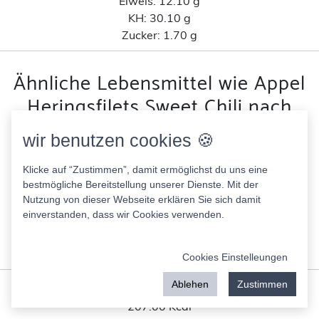
Eiweis:
12.10 g
KH:
30.10 g
Zucker:
1.70 g
Ähnliche Lebensmittel wie Appel
Heringsfilets Sweet Chili nach
Kohlenhydratanteil
wir benutzen cookies 🍪
SoChicken Crispy Burger
Klicke auf “Zustimmen”, damit ermöglichst du uns eine
219.00 Kcal
bestmögliche Bereitstellung unserer Dienste. Mit der
Nutzung von dieser Webseite erklären Sie sich damit
Fett:
10.40 g
einverstanden, dass wir Cookies verwenden.
Eiweis:
12.10 g
KH:
16.60 g
Zucker:
0.10 g
Cookies Einstelleungen
Ablehen
Zustimmen
Appel Zarte Filets vom Hering in Dill Kräuter Creme
207.00 Kcal