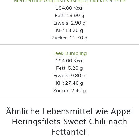
Mediterrane Antipasti Kirschpaprika Käsecreme
194.00 Kcal
Fett:
13.90 g
Eiweis:
2.90 g
KH:
13.20 g
Zucker:
11.70 g
Leek Dumpling
194.00 Kcal
Fett:
5.20 g
Eiweis:
9.80 g
KH:
27.40 g
Zucker:
2.40 g
Ähnliche Lebensmittel wie Appel
Heringsfilets Sweet Chili nach
Fettanteil