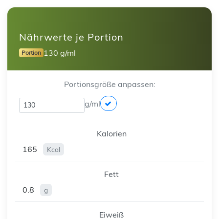
Nährwerte je Portion
130 g/ml
Portion
Portionsgröße anpassen:
g/ml
Kalorien
165
Kcal
Fett
0.8
g
Eiweiß