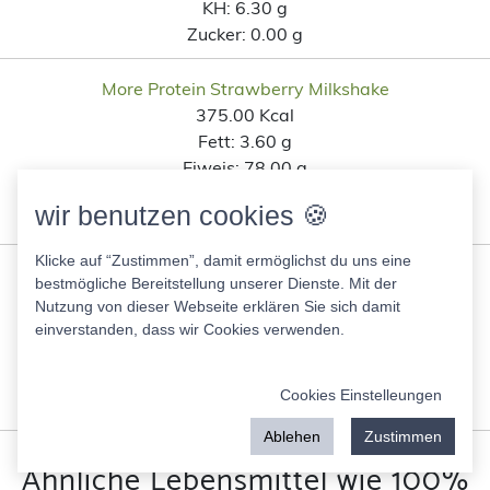
KH:
6.30 g
Zucker:
0.00 g
More Protein Strawberry Milkshake
375.00 Kcal
Fett:
3.60 g
Eiweis:
78.00 g
KH:
8.00 g
wir benutzen cookies 🍪
Zucker:
3.70 g
Klicke auf “Zustimmen”, damit ermöglichst du uns eine
Rühls bestes joghurt Erdbeer riegel
bestmögliche Bereitstellung unserer Dienste. Mit der
376.00 Kcal
Nutzung von dieser Webseite erklären Sie sich damit
Fett:
4.80 g
einverstanden, dass wir Cookies verwenden.
Eiweis:
78.00 g
KH:
4.90 g
Cookies Einstelleungen
Zucker:
4.90 g
Ablehen
Zustimmen
Ähnliche Lebensmittel wie 100%