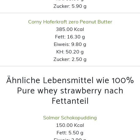
Zucker:
5.90 g
Corny Haferkraft zero Peanut Butter
385.00 Kcal
Fett:
16.30 g
Eiweis:
9.80 g
KH:
50.20 g
Zucker:
2.50 g
Ähnliche Lebensmittel wie 100%
Pure whey strawberry nach
Fettanteil
Solmar Schokopudding
150.00 Kcal
Fett:
5.50 g
Eiweis:
2.90 g