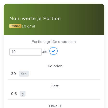
Nährwerte je Portion
10 g/ml
Portion
Portionsgröße anpassen:
g/ml
Kalorien
39
Kcal
Fett
0.6
g
Eiweiß