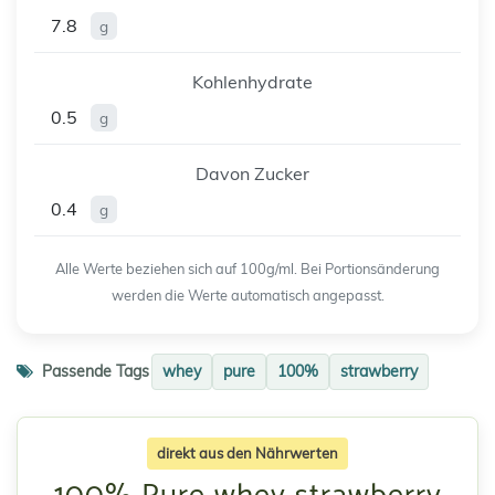
7.8
g
Kohlenhydrate
0.5
g
Davon Zucker
0.4
g
Alle Werte beziehen sich auf 100g/ml. Bei Portionsänderung
werden die Werte automatisch angepasst.
Passende Tags
whey
pure
100%
strawberry
direkt aus den Nährwerten