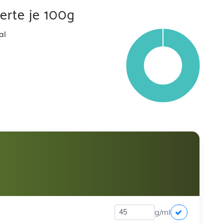
rte je 100g
al
g/ml