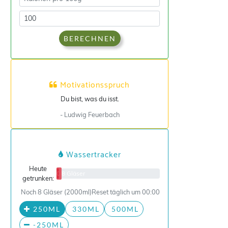
BERECHNEN
Motivationsspruch
Du bist, was du isst.
- Ludwig Feuerbach
Wassertracker
Heute
0/8 Gläser
getrunken:
Noch 8 Gläser (2000ml)
Reset täglich um 00:00
250ML
330ML
500ML
-250ML