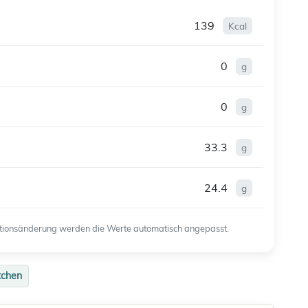
139
Kcal
0
g
0
g
33.3
g
24.4
g
ortionsänderung werden die Werte automatisch angepasst.
tchen