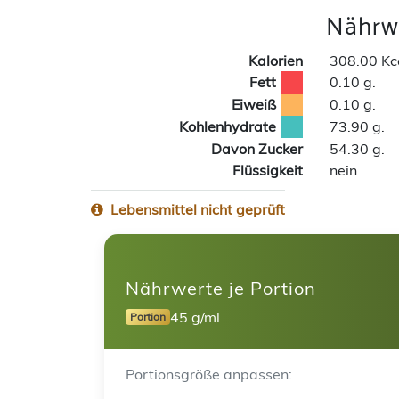
Nährwe
Kalorien
308.00 Kc
Fett
0.10 g.
Eiweiß
0.10 g.
Kohlenhydrate
73.90 g.
Davon Zucker
54.30 g.
Flüssigkeit
nein
Lebensmittel nicht geprüft
Nährwerte je Portion
45 g/ml
Portion
Portionsgröße anpassen: