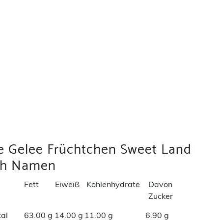
ie Gelee Früchtchen Sweet Land
ch Namen
Fett
Eiweiß
Kohlenhydrate
Davon
Zucker
al
63.00 g
14.00 g
11.00 g
6.90 g