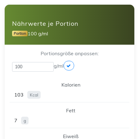
Nährwerte je Portion
100 g/ml
Portion
Portionsgröße anpassen:
g/ml
Kalorien
103
Kcal
Fett
7
g
Eiweiß