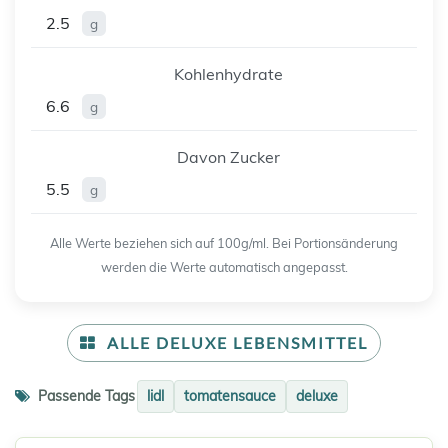
2.5
g
Kohlenhydrate
6.6
g
Davon Zucker
5.5
g
Alle Werte beziehen sich auf 100g/ml. Bei Portionsänderung
werden die Werte automatisch angepasst.
ALLE DELUXE LEBENSMITTEL
Passende Tags
lidl
tomatensauce
deluxe