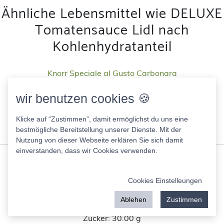
Ähnliche Lebensmittel wie DELUXE
Tomatensauce Lidl nach
Kohlenhydratanteil
Knorr Speciale al Gusto Carbonara
121.00 Kcal
wir benutzen cookies 🍪
Fett:
10.00 g
Eiweis:
2.50 g
Klicke auf “Zustimmen”, damit ermöglichst du uns eine
KH:
4.20 g
bestmögliche Bereitstellung unserer Dienste. Mit der
Zucker:
0.80 g
Nutzung von dieser Webseite erklären Sie sich damit
einverstanden, dass wir Cookies verwenden.
Welchs Fruit Snacks
230.00 Kcal
Cookies Einstelleungen
Fett:
0.00 g
Eiweis:
2.50 g
Ablehen
Zustimmen
KH:
58.00 g
Zucker:
30.00 g