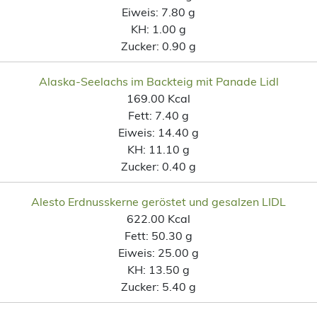
Eiweis:
7.80 g
KH:
1.00 g
Zucker:
0.90 g
Alaska-Seelachs im Backteig mit Panade Lidl
169.00 Kcal
Fett:
7.40 g
Eiweis:
14.40 g
KH:
11.10 g
Zucker:
0.40 g
Alesto Erdnusskerne geröstet und gesalzen LIDL
622.00 Kcal
Fett:
50.30 g
Eiweis:
25.00 g
KH:
13.50 g
Zucker:
5.40 g