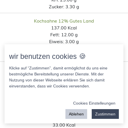
Zucker:
3.30 g
Kochsahne 12% Gutes Land
137.00 Kcal
Fett:
12.00 g
Eiweis:
3.00 g
KH:
4.10 g
Zucker:
4.10 g
wir benutzen cookies 🍪
Klicke auf “Zustimmen”, damit ermöglichst du uns eine
Ähnliche Lebensmittel wie Aldi
bestmögliche Bereitstellung unserer Dienste. Mit der
Salat Cup Griechische Art mit
Nutzung von dieser Webseite erklären Sie sich damit
einverstanden, dass wir Cookies verwenden.
Joghurt Dressing nach
Kohlenhydratanteil
Cookies Einstelleungen
Ablehen
Zustimmen
Soja Drink Edeka
33.00 Kcal