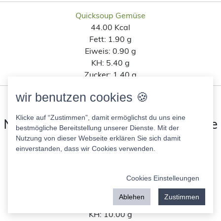
Quicksoup Gemüse
44.00 Kcal
Fett:
1.90 g
Eiweis:
0.90 g
KH:
5.40 g
Zucker:
1.40 g
wir benutzen cookies 🍪
Ähnliche Lebensmittel wie Spar
Natur Pur Feine Bio Gemüsecreme
Klicke auf “Zustimmen”, damit ermöglichst du uns eine
bestmögliche Bereitstellung unserer Dienste. Mit der
Suppe nach Kohlenhydratanteil
Nutzung von dieser Webseite erklären Sie sich damit
einverstanden, dass wir Cookies verwenden.
Reisdrink Vanille enerbio
59.00 Kcal
Cookies Einstelleungen
Fett:
1.50 g
Ablehen
Zustimmen
Eiweis:
0.90 g
KH:
10.00 g