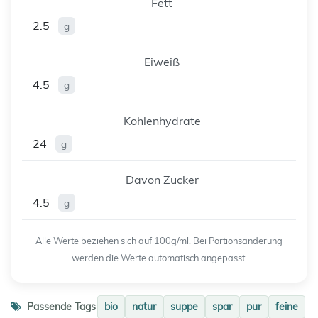
Fett
2.5
g
Eiweiß
4.5
g
Kohlenhydrate
24
g
Davon Zucker
4.5
g
Alle Werte beziehen sich auf 100g/ml. Bei Portionsänderung
werden die Werte automatisch angepasst.
Passende Tags
bio
natur
suppe
spar
pur
feine