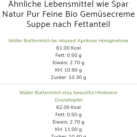
Ähnliche Lebensmittel wie Spar
Natur Pur Feine Bio Gemüsecreme
Suppe nach Fettanteil
Müller Buttermilch be relaxed Aprikose Honigmelone
61.00 Kcal
Fett:
0.50 g
Eiweis:
2.70 g
KH:
10.90 g
Zucker:
10.30 g
Müller Buttermilch stay beautiful Himbeere
Granatapfel
62.00 Kcal
Fett:
0.50 g
Eiweis:
2.70 g
KH:
11.00 g
Zucker:
10.40 g