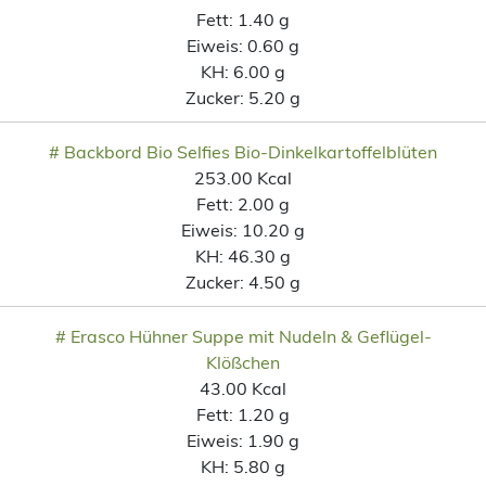
Fett:
1.40 g
Eiweis:
0.60 g
KH:
6.00 g
Zucker:
5.20 g
# Backbord Bio Selfies Bio-Dinkelkartoffelblüten
253.00 Kcal
Fett:
2.00 g
Eiweis:
10.20 g
KH:
46.30 g
Zucker:
4.50 g
# Erasco Hühner Suppe mit Nudeln & Geflügel-
Klößchen
43.00 Kcal
Fett:
1.20 g
Eiweis:
1.90 g
KH:
5.80 g