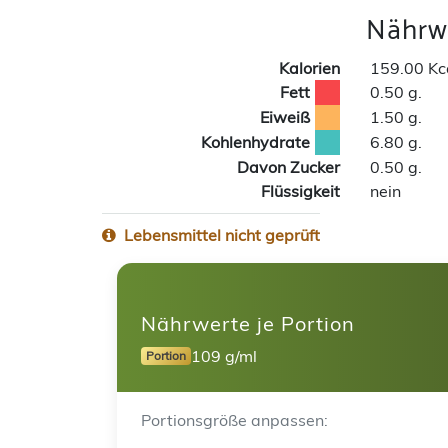
Nährwe
Kalorien
159.00 Kc
Fett
0.50 g.
Eiweiß
1.50 g.
Kohlenhydrate
6.80 g.
Davon Zucker
0.50 g.
Flüssigkeit
nein
Lebensmittel nicht geprüft
Nährwerte je Portion
109 g/ml
Portion
Portionsgröße anpassen: