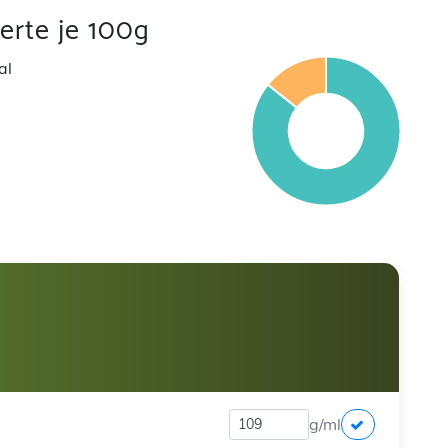
rte je 100g
al
g/ml