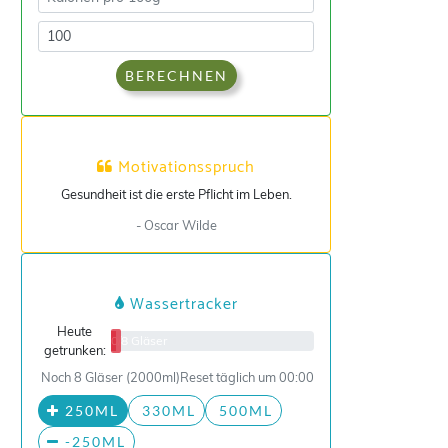
BERECHNEN
Motivationsspruch
Gesundheit ist die erste Pflicht im Leben.
- Oscar Wilde
Wassertracker
Heute
0/8 Gläser
getrunken:
Noch 8 Gläser (2000ml)
Reset täglich um 00:00
250ML
330ML
500ML
-250ML