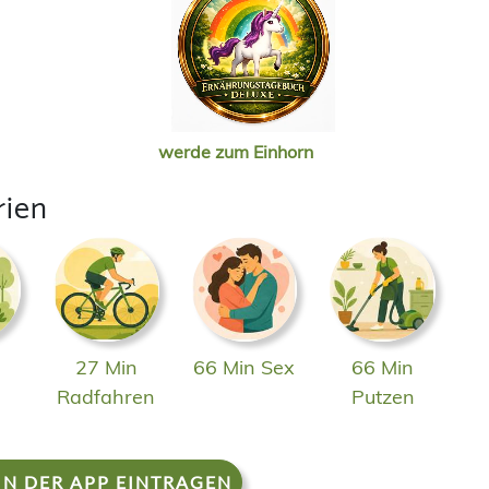
werde zum Einhorn
rien
27 Min
66 Min Sex
66 Min
n
Radfahren
Putzen
IN DER APP EINTRAGEN