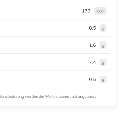
173
Kcal
0.5
g
1.6
g
7.4
g
0.5
g
ortionsänderung werden die Werte automatisch angepasst.