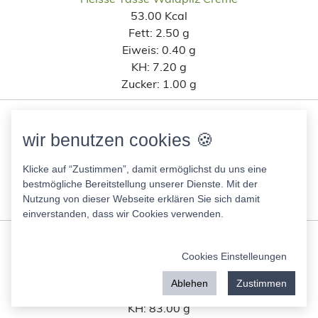
53.00 Kcal
Fett:
2.50 g
Eiweis:
0.40 g
KH:
7.20 g
Zucker:
1.00 g
Heisse Tasse Chinese Style mit Gemüse
29.00 Kcal
wir benutzen cookies 🍪
Fett:
0.30 g
Eiweis:
0.40 g
Klicke auf “Zustimmen”, damit ermöglichst du uns eine
bestmögliche Bereitstellung unserer Dienste. Mit der
KH:
6.00 g
Nutzung von dieser Webseite erklären Sie sich damit
Zucker:
2.10 g
einverstanden, dass wir Cookies verwenden.
Sour Fruit Mix
342.00 Kcal
Cookies Einstelleungen
Fett:
0.20 g
Ablehen
Zustimmen
Eiweis:
0.40 g
KH:
83.00 g