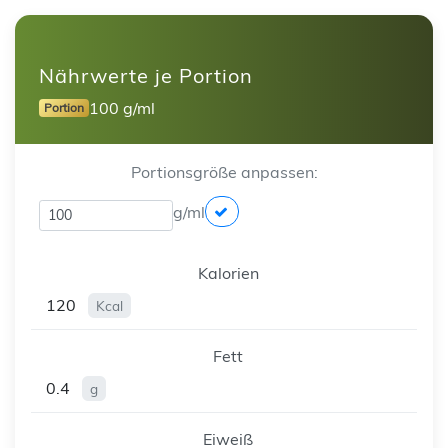
Nährwerte je Portion
100 g/ml
Portion
Portionsgröße anpassen:
g/ml
Kalorien
120
Kcal
Fett
0.4
g
Eiweiß