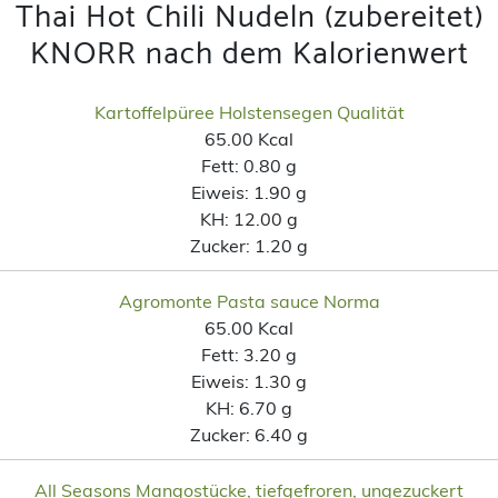
Thai Hot Chili Nudeln (zubereitet)
KNORR nach dem Kalorienwert
Kartoffelpüree Holstensegen Qualität
65.00 Kcal
Fett:
0.80 g
Eiweis:
1.90 g
KH:
12.00 g
Zucker:
1.20 g
Agromonte Pasta sauce Norma
65.00 Kcal
Fett:
3.20 g
Eiweis:
1.30 g
KH:
6.70 g
Zucker:
6.40 g
All Seasons Mangostücke, tiefgefroren, ungezuckert