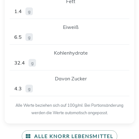
Fett
1.4
g
Eiweiß
6.5
g
Kohlenhydrate
32.4
g
Davon Zucker
4.3
g
Alle Werte beziehen sich auf 100g/ml. Bei Portionsänderung
werden die Werte automatisch angepasst.
ALLE KNORR LEBENSMITTEL