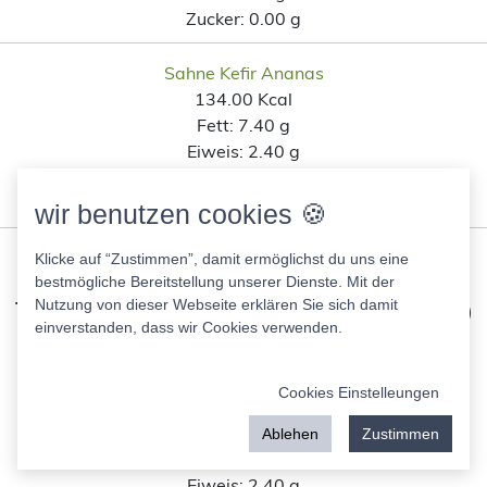
Zucker:
0.00 g
Sahne Kefir Ananas
134.00 Kcal
Fett:
7.40 g
Eiweis:
2.40 g
KH:
13.60 g
Zucker:
12.70 g
wir benutzen cookies 🍪
Klicke auf “Zustimmen”, damit ermöglichst du uns eine
Ähnliche Lebensmittel wie Asia
bestmögliche Bereitstellung unserer Dienste. Mit der
Thai Hot Chili Nudeln (zubereitet)
Nutzung von dieser Webseite erklären Sie sich damit
einverstanden, dass wir Cookies verwenden.
KNORR nach Kohlenhydratanteil
Cookies Einstelleungen
Kings Crown Erbsen mit Möhren sehr fein
38.00 Kcal
Ablehen
Zustimmen
Fett:
0.50 g
Eiweis:
2.40 g