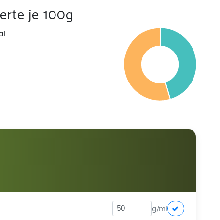
rte je 100g
al
g/ml