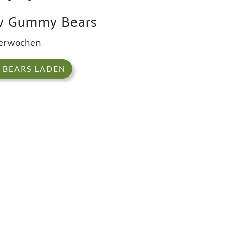
uv Gummy Bears
derwochen
 BEARS LADEN