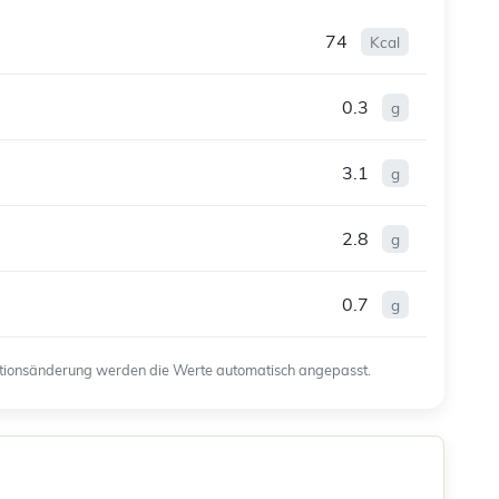
74
Kcal
0.3
g
3.1
g
2.8
g
0.7
g
ortionsänderung werden die Werte automatisch angepasst.