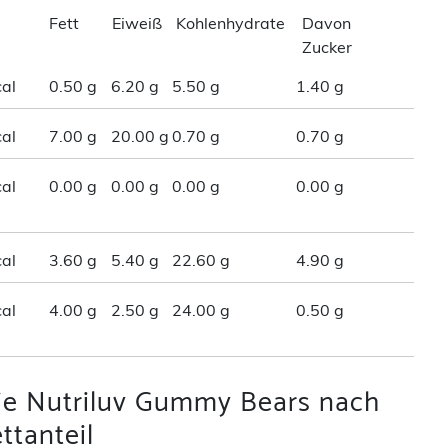
Fett
Eiweiß
Kohlenhydrate
Davon
Zucker
al
0.50 g
6.20 g
5.50 g
1.40 g
al
7.00 g
20.00 g
0.70 g
0.70 g
al
0.00 g
0.00 g
0.00 g
0.00 g
al
3.60 g
5.40 g
22.60 g
4.90 g
al
4.00 g
2.50 g
24.00 g
0.50 g
wie Nutriluv Gummy Bears nach
ttanteil