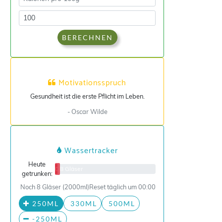
BERECHNEN
Motivationsspruch
Gesundheit ist die erste Pflicht im Leben.
- Oscar Wilde
Wassertracker
Heute
0/8 Gläser
getrunken:
Noch 8 Gläser (2000ml)
Reset täglich um 00:00
250ML
330ML
500ML
-250ML