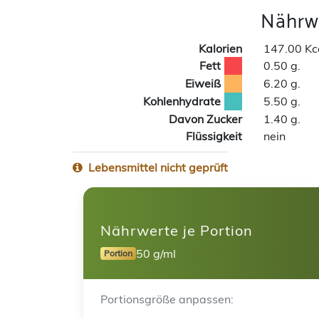
Nährwe
Kalorien
147.00 Kc
Fett
0.50 g.
Eiweiß
6.20 g.
Kohlenhydrate
5.50 g.
Davon Zucker
1.40 g.
Flüssigkeit
nein
Lebensmittel nicht geprüft
Nährwerte je Portion
50 g/ml
Portion
Portionsgröße anpassen: