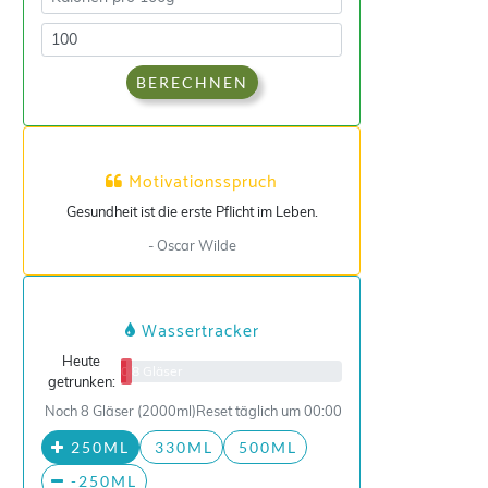
BERECHNEN
Motivationsspruch
Gesundheit ist die erste Pflicht im Leben.
- Oscar Wilde
Wassertracker
Heute
0/8 Gläser
getrunken:
Noch 8 Gläser (2000ml)
Reset täglich um 00:00
250ML
330ML
500ML
-250ML