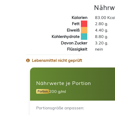
Nährwe
Kalorien
83.00 Kca
Fett
2.80 g.
Eiweiß
4.40 g.
Kohlenhydrate
8.80 g.
Davon Zucker
3.20 g.
Flüssigkeit
nein
Lebensmittel nicht geprüft
Nährwerte je Portion
200 g/ml
Portion
Portionsgröße anpassen: