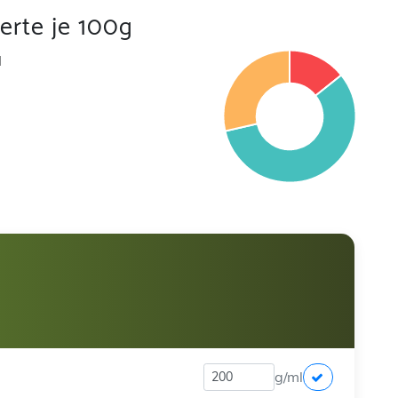
rte je 100g
l
g/ml