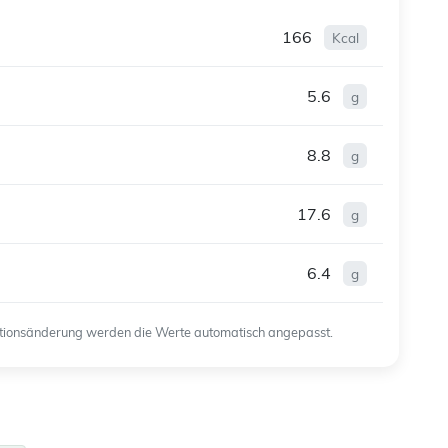
166
Kcal
5.6
g
8.8
g
17.6
g
6.4
g
ortionsänderung werden die Werte automatisch angepasst.