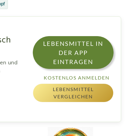
opf
sch
LEBENSMITTEL IN
n
DER APP
EINTRAGEN
sen und
h
KOSTENLOS ANMELDEN
LEBENSMITTEL
VERGLEICHEN