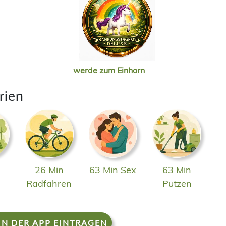
werde zum Einhorn
rien
26 Min
63 Min Sex
63 Min
n
Radfahren
Putzen
IN DER APP EINTRAGEN