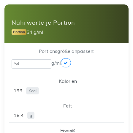
Nährwerte je Portion
54 g/ml
Portion
Portionsgröße anpassen:
g/ml
Kalorien
199
Kcal
Fett
18.4
g
Eiweiß