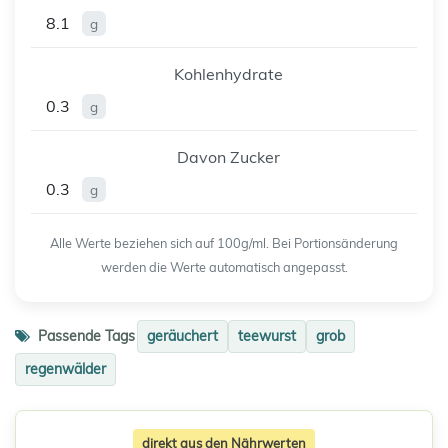
8.1
g
Kohlenhydrate
0.3
g
Davon Zucker
0.3
g
Alle Werte beziehen sich auf 100g/ml. Bei Portionsänderung
werden die Werte automatisch angepasst.
Passende Tags
geräuchert
teewurst
grob
regenwälder
direkt aus den Nährwerten