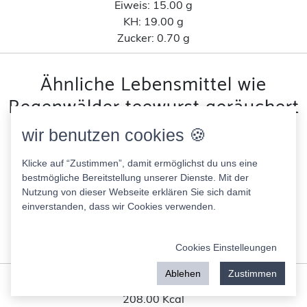
Eiweis:
15.00 g
KH:
19.00 g
Zucker:
0.70 g
Ähnliche Lebensmittel wie
Regenwälder teewurst geräuchert
grob nach Kohlenhydratanteil
wir benutzen cookies 🍪
Klicke auf “Zustimmen”, damit ermöglichst du uns eine
Wunder Porridge v. Demeter
bestmögliche Bereitstellung unserer Dienste. Mit der
404.00 Kcal
Nutzung von dieser Webseite erklären Sie sich damit
Fett:
13.00 g
einverstanden, dass wir Cookies verwenden.
Eiweis:
15.00 g
KH:
50.00 g
Zucker:
0.80 g
Cookies Einstelleungen
Ablehen
Zustimmen
Vivera pikante Drumsticks
208.00 Kcal