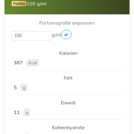
100 g/ml
Portion
Portionsgröße anpassen:
g/ml
Kalorien
387
Kcal
Fett
5
g
Eiweiß
11
g
Kohlenhydrate