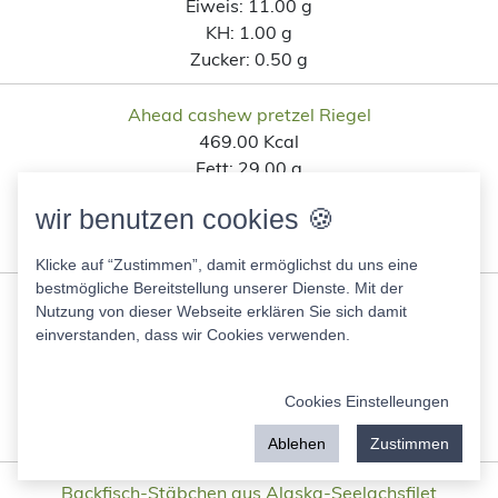
Eiweis:
11.00 g
KH:
1.00 g
Zucker:
0.50 g
Ahead cashew pretzel Riegel
469.00 Kcal
Fett:
29.00 g
Eiweis:
11.00 g
wir benutzen cookies 🍪
KH:
44.00 g
Zucker:
4.50 g
Klicke auf “Zustimmen”, damit ermöglichst du uns eine
bestmögliche Bereitstellung unserer Dienste. Mit der
Mehrkornbrötchen Lidl
Nutzung von dieser Webseite erklären Sie sich damit
280.00 Kcal
einverstanden, dass wir Cookies verwenden.
Fett:
7.00 g
Eiweis:
11.00 g
Cookies Einstelleungen
KH:
45.00 g
Zucker:
3.00 g
Ablehen
Zustimmen
Backfisch-Stäbchen aus Alaska-Seelachsfilet