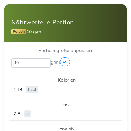
Nährwerte je Portion
40 g/ml
Portion
Portionsgröße anpassen:
g/ml
Kalorien
149
Kcal
Fett
2.8
g
Eiweiß