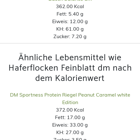
362.00 Kcal
Fett:
5.40 g
Eiweis:
12.00 g
KH:
61.00 g
Zucker:
7.20 g
Ähnliche Lebensmittel wie
Haferflocken Feinblatt dm nach
dem Kalorienwert
DM Sportness Protein Riegel Peanut Caramel white
Edition
372.00 Kcal
Fett:
17.00 g
Eiweis:
33.00 g
KH:
27.00 g
Zucker:
3.50 g