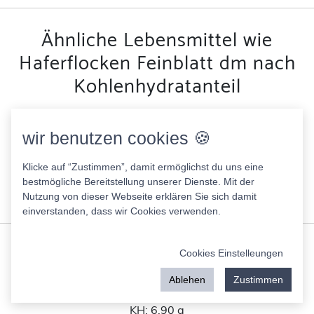
Ähnliche Lebensmittel wie
Haferflocken Feinblatt dm nach
Kohlenhydratanteil
Tulip Meatballs Pork
wir benutzen cookies 🍪
265.00 Kcal
Fett:
20.00 g
Klicke auf “Zustimmen”, damit ermöglichst du uns eine
Eiweis:
14.00 g
bestmögliche Bereitstellung unserer Dienste. Mit der
KH:
7.00 g
Nutzung von dieser Webseite erklären Sie sich damit
Zucker:
2.00 g
einverstanden, dass wir Cookies verwenden.
Egle Lachs-Pastete
Cookies Einstelleungen
237.00 Kcal
Fett:
15.00 g
Ablehen
Zustimmen
Eiweis:
14.00 g
KH:
6.90 g