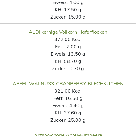
Eiweis:
4.00 g
KH:
17.50 g
Zucker:
15.00 g
ALDI kernige Vollkorn Haferflocken
372.00 Kcal
Fett:
7.00 g
Eiweis:
13.50 g
KH:
58.70 g
Zucker:
0.70 g
APFEL-WALNUSS-CRANBERRY-BLECHKUCHEN
321.00 Kcal
Fett:
16.50 g
Eiweis:
4.40 g
KH:
37.60 g
Zucker:
25.00 g
Activ-Schorle Apfel-Himbeere