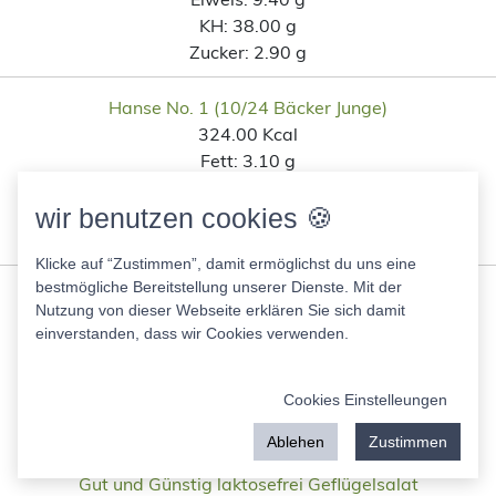
KH:
38.00 g
Zucker:
2.90 g
Hanse No. 1 (10/24 Bäcker Junge)
324.00 Kcal
Fett:
3.10 g
Eiweis:
9.40 g
KH:
62.00 g
wir benutzen cookies 🍪
Zucker:
1.30 g
Klicke auf “Zustimmen”, damit ermöglichst du uns eine
bestmögliche Bereitstellung unserer Dienste. Mit der
Ähnliche Lebensmittel wie Apfel-
Nutzung von dieser Webseite erklären Sie sich damit
einverstanden, dass wir Cookies verwenden.
Chia-Pudding mit Amarant und
Haferflocken nach
Cookies Einstelleungen
Kohlenhydratanteil
Ablehen
Zustimmen
Gut und Günstig laktosefrei Geflügelsalat