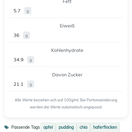
Fett
5.7
g
Eiweiß
36
g
Kohlenhydrate
34.9
g
Davon Zucker
21.1
g
Alle Werte beziehen sich auf 100g/ml. Bei Portionsänderung
werden die Werte automatisch angepasst.
Passende Tags
apfel
pudding
chia
haferflocken