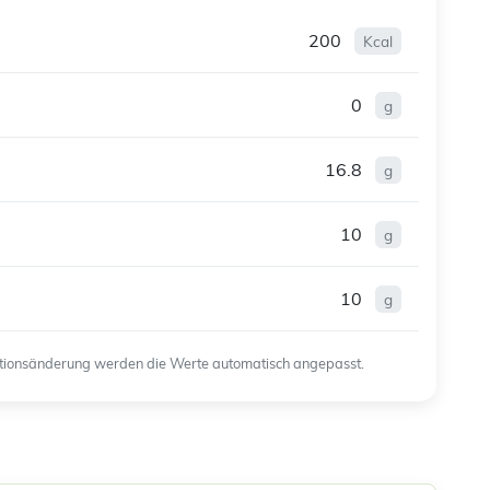
200
Kcal
0
g
16.8
g
10
g
10
g
ortionsänderung werden die Werte automatisch angepasst.