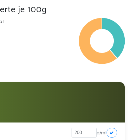
rte je 100g
al
g/ml