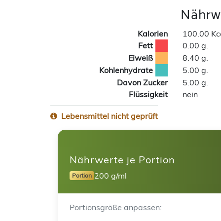
Nährwe
Kalorien
100.00 Kc
Fett
0.00 g.
Eiweiß
8.40 g.
Kohlenhydrate
5.00 g.
Davon Zucker
5.00 g.
Flüssigkeit
nein
Lebensmittel nicht geprüft
Nährwerte je Portion
200 g/ml
Portion
Portionsgröße anpassen: