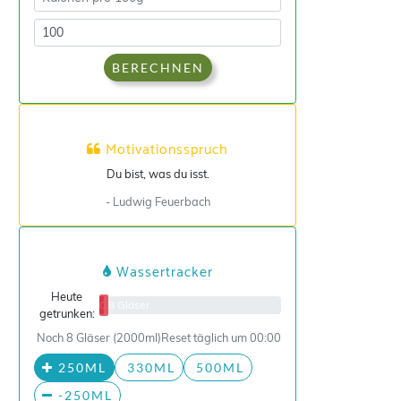
BERECHNEN
Motivationsspruch
Du bist, was du isst.
- Ludwig Feuerbach
Wassertracker
Heute
0/8 Gläser
getrunken:
Noch 8 Gläser (2000ml)
Reset täglich um 00:00
250ML
330ML
500ML
-250ML