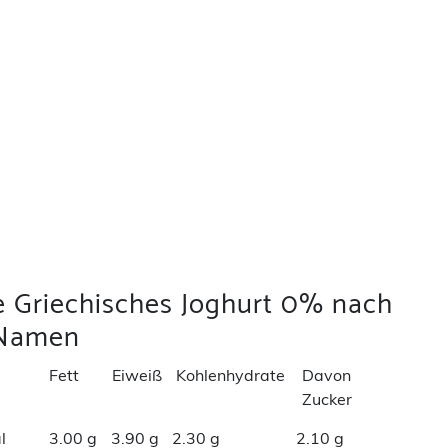
e Griechisches Joghurt 0% nach
Namen
Fett
Eiweiß
Kohlenhydrate
Davon
Zucker
l
3.00 g
3.90 g
2.30 g
2.10 g