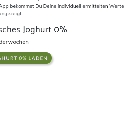
App bekommst Du Deine individuell ermittelten Werte
angezeigt.
isches Joghurt 0%
nderwochen
GHURT 0% LADEN