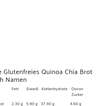
e Glutenfreies Quinoa Chia Brot
ch Namen
Fett
Eiweiß
Kohlenhydrate
Davon
Zucker
al
2.30 g
5.90 g
37.40 g
4.60 g