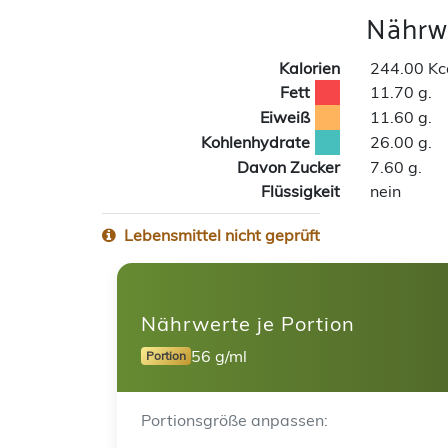
Nährwe
Kalorien
244.00 Kc
Fett
11.70 g.
Eiweiß
11.60 g.
Kohlenhydrate
26.00 g.
Davon Zucker
7.60 g.
Flüssigkeit
nein
Lebensmittel nicht geprüft
Nährwerte je Portion
56 g/ml
Portion
Portionsgröße anpassen: