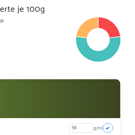
rte je 100g
al
g/ml