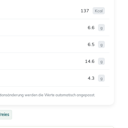
137
Kcal
6.6
g
6.5
g
14.6
g
4.3
g
ortionsänderung werden die Werte automatisch angepasst.
freies