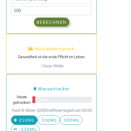
BERECHNEN
Motivationsspruch
Gesundheit ist die erste Pflicht im Leben.
- Oscar Wilde
Wassertracker
Heute
0/8 Gläser
getrunken:
Noch 8 Gläser (2000ml)
Reset täglich um 00:00
250ML
330ML
500ML
-250ML