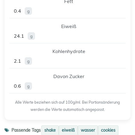
Fett
0.4
g
Eiweiß
24.1
g
Kohlenhydrate
2.1
g
Davon Zucker
0.6
g
Alle Werte beziehen sich auf 100g/ml. Bei Portionsänderung
werden die Werte automatisch angepasst.
Passende Tags
shake
eiweiß
wasser
cookies