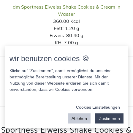
dm Sportness Eiweiss Shake Cookies & Cream in
Wasser
360.00 Kcal
Fett:
1.20 g
Eiweis:
80.40 g
KH:
7.00 g
Zucker:
1.90 g
wir benutzen cookies 🍪
Eiweiß shake Cookies & Cream
Klicke auf “Zustimmen”, damit ermöglichst du uns eine
360.00 Kcal
bestmögliche Bereitstellung unserer Dienste. Mit der
Fett:
1.20 g
Nutzung von dieser Webseite erklären Sie sich damit
Eiweis:
80.40 g
einverstanden, dass wir Cookies verwenden.
KH:
7.00 g
Zucker:
1.90 g
Cookies Einstelleungen
Ähnliche Lebensmittel wie dm
Ablehen
Zustimmen
Sportness Eiweiss Shake Cookies &