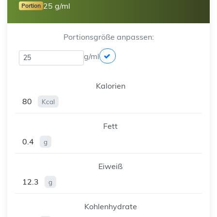
25 g/ml
Portion
Portionsgröße anpassen:
g/ml
Kalorien
80
Kcal
Fett
0.4
g
Eiweiß
12.3
g
Kohlenhydrate