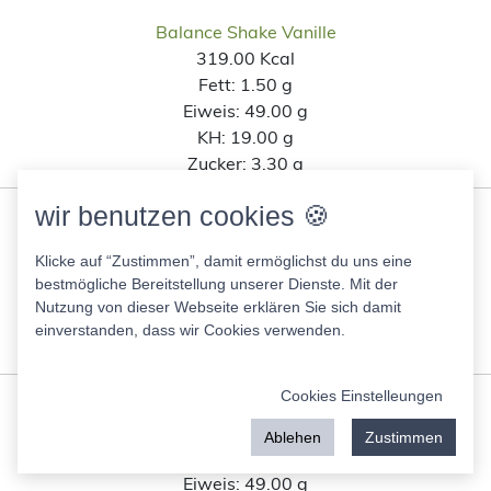
Balance Shake Vanille
319.00 Kcal
Fett:
1.50 g
Eiweis:
49.00 g
KH:
19.00 g
Zucker:
3.30 g
wir benutzen cookies 🍪
WellMix Balance Shake
319.00 Kcal
Klicke auf “Zustimmen”, damit ermöglichst du uns eine
Fett:
1.50 g
bestmögliche Bereitstellung unserer Dienste. Mit der
Eiweis:
49.00 g
Nutzung von dieser Webseite erklären Sie sich damit
KH:
19.00 g
einverstanden, dass wir Cookies verwenden.
Zucker:
3.30 g
Cookies Einstelleungen
wellfix Rossmann
319.00 Kcal
Ablehen
Zustimmen
Fett:
1.50 g
Eiweis:
49.00 g