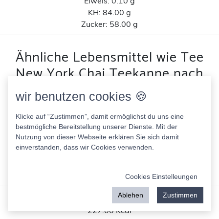
Eiweis:
0.10 g
KH:
84.00 g
Zucker:
58.00 g
Ähnliche Lebensmittel wie Tee
New York Chai Teekanne nach
Kohlenhydratanteil
wir benutzen cookies 🍪
Aldi Sports Flavor Powder Vanille Geschmack
Klicke auf “Zustimmen”, damit ermöglichst du uns eine
224.00 Kcal
bestmögliche Bereitstellung unserer Dienste. Mit der
Nutzung von dieser Webseite erklären Sie sich damit
Fett:
0.20 g
einverstanden, dass wir Cookies verwenden.
Eiweis:
0.10 g
KH:
21.00 g
Zucker:
15.60 g
Cookies Einstelleungen
Ablehen
Zustimmen
Kirschmarmelade A.
227.00 Kcal