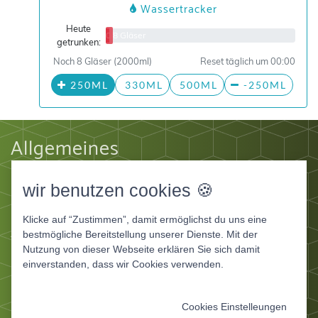
Wassertracker
Heute
0/8 Gläser
getrunken:
Noch 8 Gläser (2000ml)
Reset täglich um 00:00
250ML
330ML
500ML
-250ML
Allgemeines
Impressum
wir benutzen cookies 🍪
Datenschutz
AGB
Klicke auf “Zustimmen”, damit ermöglichst du uns eine
Apps
bestmögliche Bereitstellung unserer Dienste. Mit der
Nutzung von dieser Webseite erklären Sie sich damit
Ernährungstagebuch Deluxe
einverstanden, dass wir Cookies verwenden.
Ernährungstagebuch für Fitnessstudios
Ernährungstagebuch für Ernährungsberater und
Cookies Einstelleungen
Coaches