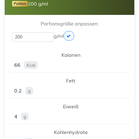
200 g/ml
Portion
Portionsgröße anpassen:
g/ml
Kalorien
66
Kcal
Fett
0.2
g
Eiweiß
4
g
Kohlenhydrate