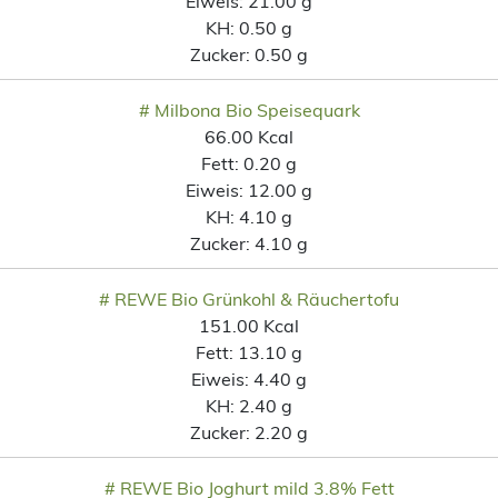
Eiweis:
21.00 g
KH:
0.50 g
Zucker:
0.50 g
# Milbona Bio Speisequark
66.00 Kcal
Fett:
0.20 g
Eiweis:
12.00 g
KH:
4.10 g
Zucker:
4.10 g
# REWE Bio Grünkohl & Räuchertofu
151.00 Kcal
Fett:
13.10 g
Eiweis:
4.40 g
KH:
2.40 g
Zucker:
2.20 g
# REWE Bio Joghurt mild 3.8% Fett