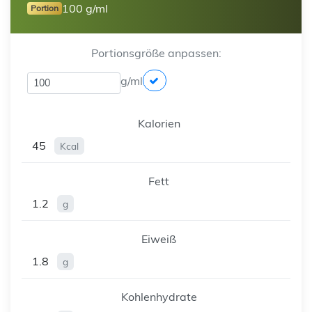
100 g/ml
Portion
Portionsgröße anpassen:
g/ml
Kalorien
45
Kcal
Fett
1.2
g
Eiweiß
1.8
g
Kohlenhydrate