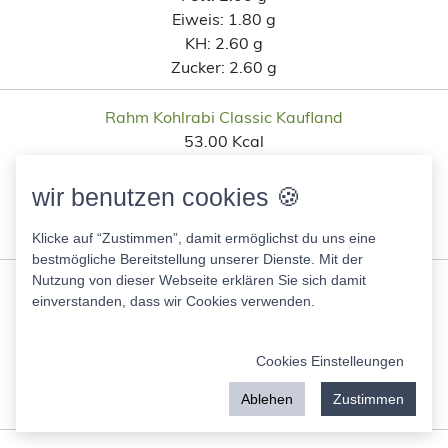
Eiweis:
1.80 g
KH:
2.60 g
Zucker:
2.60 g
Rahm Kohlrabi Classic Kaufland
53.00 Kcal
Fett:
2.30 g
Eiweis:
1.80 g
wir benutzen cookies 🍪
KH:
5.60 g
Zucker:
2.90 g
Klicke auf “Zustimmen”, damit ermöglichst du uns eine
bestmögliche Bereitstellung unserer Dienste. Mit der
Nutzung von dieser Webseite erklären Sie sich damit
Freshona Kokosnussmilch
einverstanden, dass wir Cookies verwenden.
205.00 Kcal
Fett:
21.00 g
Eiweis:
1.80 g
Cookies Einstelleungen
KH:
1.80 g
Ablehen
Zustimmen
Zucker:
1.80 g