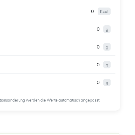
0
Kcal
0
g
0
g
0
g
0
g
ortionsänderung werden die Werte automatisch angepasst.