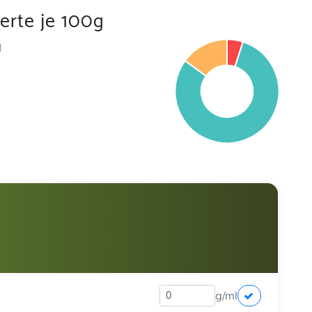
rte je 100g
l
g/ml