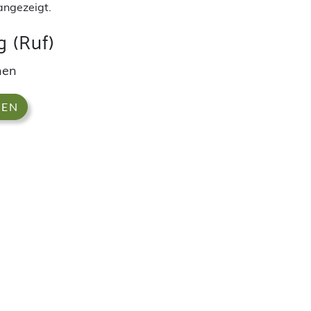
angezeigt.
 (Ruf)
hen
DEN