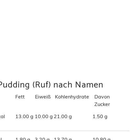
 Pudding (Ruf) nach Namen
Fett
Eiweiß
Kohlenhydrate
Davon
Zucker
al
13.00 g
10.00 g
21.00 g
1.50 g
l
1.80 g
3.20 g
13.70 g
10.80 g