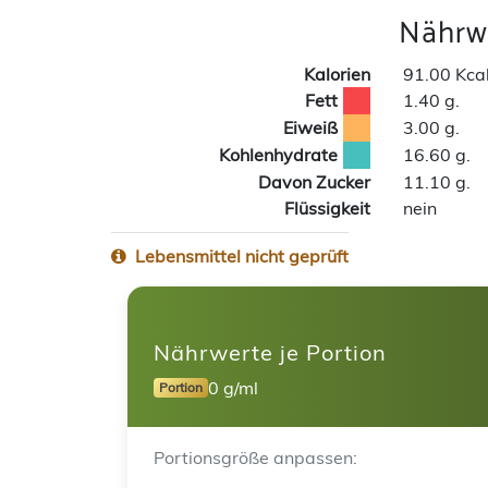
Nährwe
Kalorien
91.00 Kca
Fett
1.40 g.
Eiweiß
3.00 g.
Kohlenhydrate
16.60 g.
Davon Zucker
11.10 g.
Flüssigkeit
nein
Lebensmittel nicht geprüft
Nährwerte je Portion
0 g/ml
Portion
Portionsgröße anpassen: