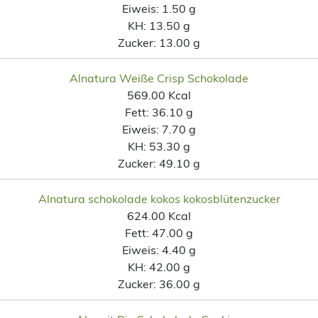
Eiweis:
1.50 g
KH:
13.50 g
Zucker:
13.00 g
Alnatura Weiße Crisp Schokolade
569.00 Kcal
Fett:
36.10 g
Eiweis:
7.70 g
KH:
53.30 g
Zucker:
49.10 g
Alnatura schokolade kokos kokosblütenzucker
624.00 Kcal
Fett:
47.00 g
Eiweis:
4.40 g
KH:
42.00 g
Zucker:
36.00 g