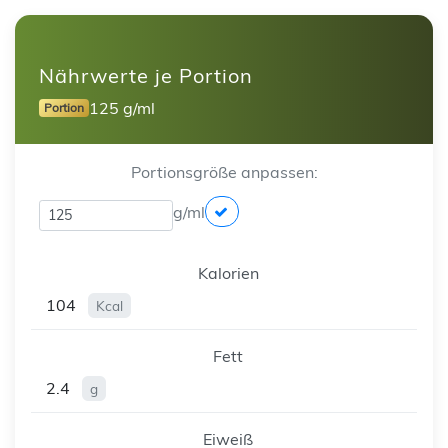
Nährwerte je Portion
125 g/ml
Portion
Portionsgröße anpassen:
g/ml
Kalorien
104
Kcal
Fett
2.4
g
Eiweiß