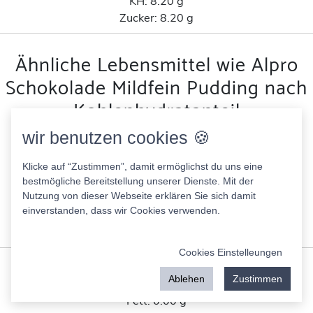
KH:
8.20 g
Zucker:
8.20 g
Ähnliche Lebensmittel wie Alpro
Schokolade Mildfein Pudding nach
Kohlenhydratanteil
wir benutzen cookies 🍪
Cappuccino Penny
59.00 Kcal
Klicke auf “Zustimmen”, damit ermöglichst du uns eine
Fett:
1.30 g
bestmögliche Bereitstellung unserer Dienste. Mit der
Nutzung von dieser Webseite erklären Sie sich damit
Eiweis:
3.00 g
einverstanden, dass wir Cookies verwenden.
KH:
8.60 g
Zucker:
8.50 g
Cookies Einstelleungen
Schokoladenbrot
Ablehen
Zustimmen
151.00 Kcal
Fett:
0.00 g