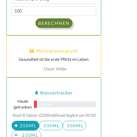
BERECHNEN
Motivationsspruch
Gesundheit ist die erste Pflicht im Leben.
- Oscar Wilde
Wassertracker
Heute
0/8 Gläser
getrunken:
Noch 8 Gläser (2000ml)
Reset täglich um 00:00
250ML
330ML
500ML
-250ML