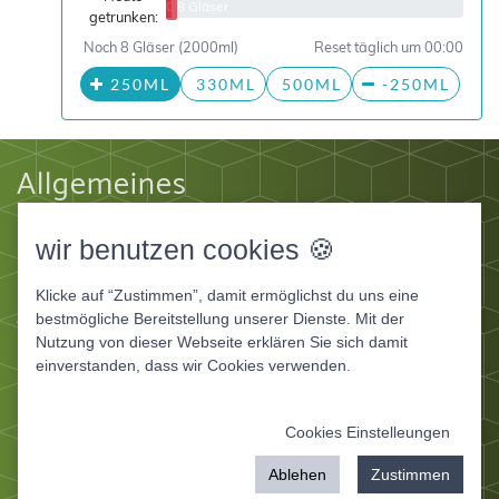
0/8 Gläser
getrunken:
Noch 8 Gläser (2000ml)
Reset täglich um 00:00
250ML
330ML
500ML
-250ML
Allgemeines
Impressum
wir benutzen cookies 🍪
Datenschutz
AGB
Klicke auf “Zustimmen”, damit ermöglichst du uns eine
Apps
bestmögliche Bereitstellung unserer Dienste. Mit der
Nutzung von dieser Webseite erklären Sie sich damit
Ernährungstagebuch Deluxe
einverstanden, dass wir Cookies verwenden.
Ernährungstagebuch für Fitnessstudios
Ernährungstagebuch für Ernährungsberater und
Cookies Einstelleungen
Coaches
mit
von IT Service Herzog
Ablehen
Zustimmen
© 2026 ernaehrungstagebuch-deluxe.de