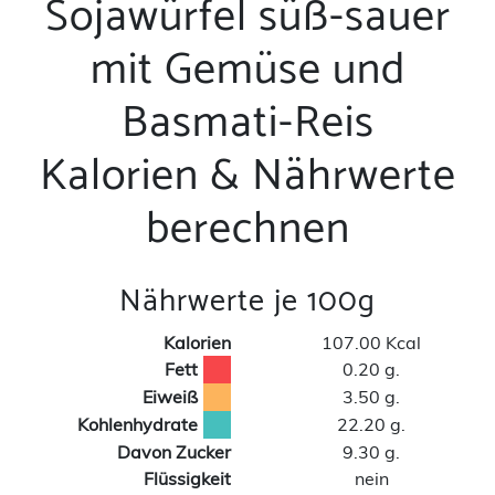
Sojawürfel süß-sauer
mit Gemüse und
Basmati-Reis
Kalorien & Nährwerte
berechnen
Nährwerte je 100g
Kalorien
107.00 Kcal
Fett
0.20 g.
Eiweiß
3.50 g.
Kohlenhydrate
22.20 g.
Davon Zucker
9.30 g.
Flüssigkeit
nein