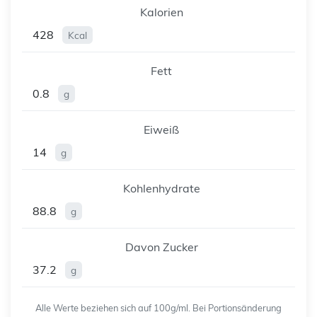
Kalorien
428
Kcal
Fett
0.8
g
Eiweiß
14
g
Kohlenhydrate
88.8
g
Davon Zucker
37.2
g
Alle Werte beziehen sich auf 100g/ml. Bei Portionsänderung