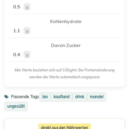
0.5
g
Kohlenhydrate
1.1
g
Davon Zucker
0.4
g
Alle Werte beziehen sich auf 100g/ml. Bei Portionsänderung
werden die Werte automatisch angepasst.
Passende Tags
bio
kaufland
drink
mandel
ungesüßt
direkt aus den Nährwerten