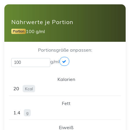
Nährwerte je Portion
100 g/ml
Portion
Portionsgröße anpassen:
g/ml
Kalorien
20
Kcal
Fett
1.4
g
Eiweiß