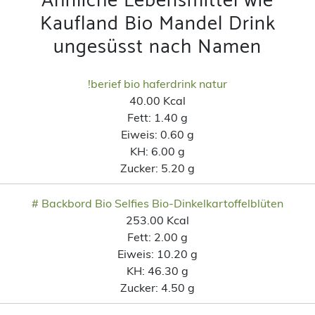
Ähnliche Lebensmittel wie
Kaufland Bio Mandel Drink
ungesüsst nach Namen
!berief bio haferdrink natur
40.00 Kcal
Fett:
1.40 g
Eiweis:
0.60 g
KH:
6.00 g
Zucker:
5.20 g
# Backbord Bio Selfies Bio-Dinkelkartoffelblüten
253.00 Kcal
Fett:
2.00 g
Eiweis:
10.20 g
KH:
46.30 g
Zucker:
4.50 g