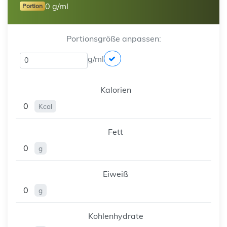
0 g/ml
Portion
Portionsgröße anpassen:
g/ml
Kalorien
0
Kcal
Fett
0
g
Eiweiß
0
g
Kohlenhydrate