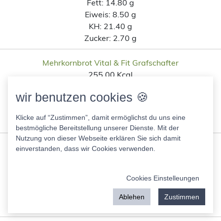
Fett:
14.80 g
Eiweis:
8.50 g
KH:
21.40 g
Zucker:
2.70 g
Mehrkornbrot Vital & Fit Grafschafter
255.00 Kcal
Fett:
5.50 g
wir benutzen cookies 🍪
Eiweis:
8.50 g
KH:
40.00 g
Klicke auf “Zustimmen”, damit ermöglichst du uns eine
Zucker:
3.30 g
bestmögliche Bereitstellung unserer Dienste. Mit der
Nutzung von dieser Webseite erklären Sie sich damit
Mehrkosten Toast Ölz
einverstanden, dass wir Cookies verwenden.
271.00 Kcal
Fett:
4.00 g
Cookies Einstelleungen
Eiweis:
8.50 g
KH:
48.00 g
Ablehen
Zustimmen
Zucker:
2.70 g