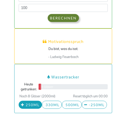
BERECHNEN
Motivationsspruch
Du bist, was du isst.
- Ludwig Feuerbach
Wassertracker
Heute
0/8 Gläser
getrunken:
Noch 8 Gläser (2000ml)
Reset täglich um 00:00
250ML
330ML
500ML
-250ML