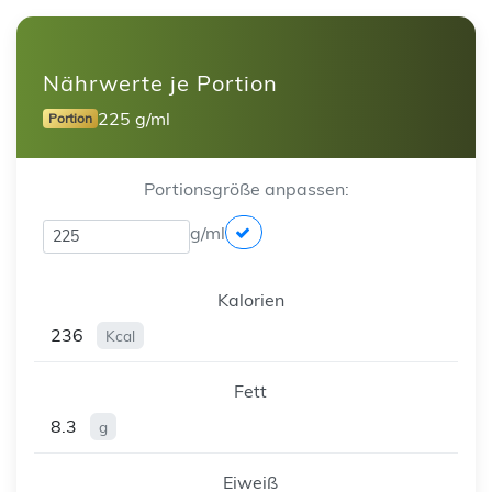
Nährwerte je Portion
225 g/ml
Portion
Portionsgröße anpassen:
g/ml
Kalorien
236
Kcal
Fett
8.3
g
Eiweiß