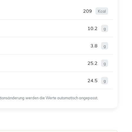
209
Kcal
10.2
g
3.8
g
25.2
g
24.5
g
ortionsänderung werden die Werte automatisch angepasst.