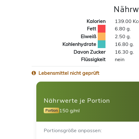
Nährwe
Kalorien
139.00 Kc
Fett
6.80 g.
Eiweiß
2.50 g.
Kohlenhydrate
16.80 g.
Davon Zucker
16.30 g.
Flüssigkeit
nein
Lebensmittel nicht geprüft
Nährwerte je Portion
150 g/ml
Portion
Portionsgröße anpassen: