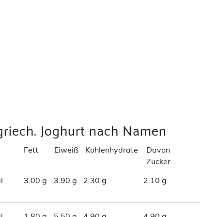
griech. Joghurt nach Namen
Fett
Eiweiß
Kohlenhydrate
Davon
Zucker
l
3.00 g
3.90 g
2.30 g
2.10 g
l
1.80 g
5.50 g
4.90 g
4.90 g