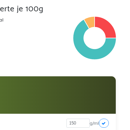
rte je 100g
al
g/ml