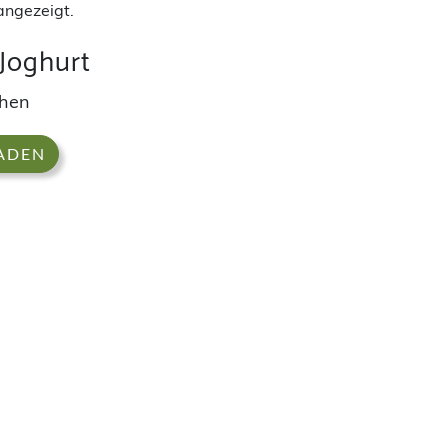
angezeigt.
 Joghurt
chen
LADEN