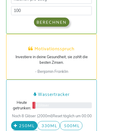
BERECHNEN
Motivationsspruch
Investiere in deine Gesundheit, sie zahlt die
besten Zinsen.
- Benjamin Franklin
Wassertracker
Heute
0/8 Gläser
getrunken:
Noch 8 Gläser (2000ml)
Reset täglich um 00:00
250ML
330ML
500ML