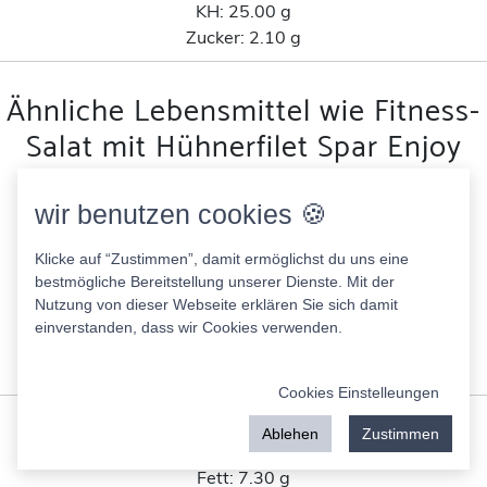
KH:
25.00 g
Zucker:
2.10 g
Ähnliche Lebensmittel wie Fitness-
Salat mit Hühnerfilet Spar Enjoy
nach Kohlenhydratanteil
wir benutzen cookies 🍪
Egle Thunfisch-Salat würzig mit Gemüse
Klicke auf “Zustimmen”, damit ermöglichst du uns eine
104.00 Kcal
bestmögliche Bereitstellung unserer Dienste. Mit der
Fett:
4.00 g
Nutzung von dieser Webseite erklären Sie sich damit
Eiweis:
8.60 g
einverstanden, dass wir Cookies verwenden.
KH:
8.50 g
Zucker:
7.60 g
Cookies Einstelleungen
Gottschaller walnussbrot
Ablehen
Zustimmen
249.00 Kcal
Fett:
7.30 g