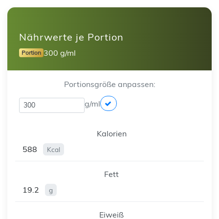
Nährwerte je Portion
300 g/ml
Portion
Portionsgröße anpassen:
g/ml
Kalorien
588
Kcal
Fett
19.2
g
Eiweiß