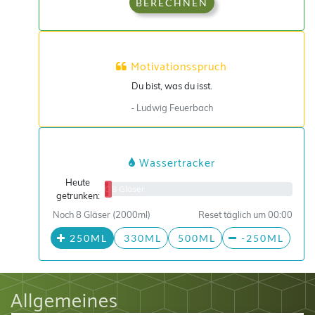
BERECHNEN
Motivationsspruch
Du bist, was du isst.
- Ludwig Feuerbach
Wassertracker
Heute
0/8 Gläser
getrunken:
Noch 8 Gläser (2000ml)
Reset täglich um 00:00
250ML
330ML
500ML
-250ML
Allgemeines