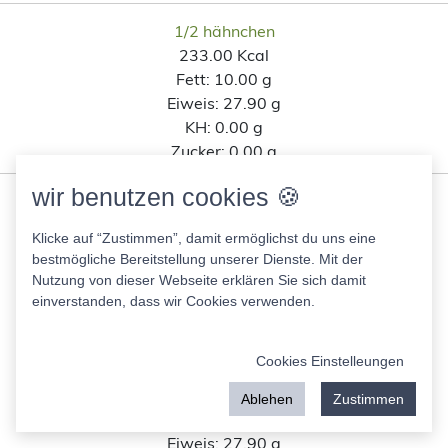
1/2 hähnchen
233.00 Kcal
Fett:
10.00 g
Eiweis:
27.90 g
KH:
0.00 g
Zucker:
0.00 g
wir benutzen cookies 🍪
Ähnliche Lebensmittel wie
Emmentaler Holländischer
Klicke auf “Zustimmen”, damit ermöglichst du uns eine
bestmögliche Bereitstellung unserer Dienste. Mit der
Hartkäse, Rewe nach
Nutzung von dieser Webseite erklären Sie sich damit
einverstanden, dass wir Cookies verwenden.
Kohlenhydratanteil
Cookies Einstelleungen
Maggi Chili con Carne
132.00 Kcal
Ablehen
Zustimmen
Fett:
24.00 g
Eiweis:
27.90 g