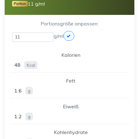
11 g/ml
Portion
Portionsgröße anpassen:
g/ml
Kalorien
48
Kcal
Fett
1.6
g
Eiweiß
1.2
g
Kohlenhydrate