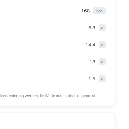
168
Kcal
6.8
g
14.4
g
18
g
1.5
g
ortionsänderung werden die Werte automatisch angepasst.