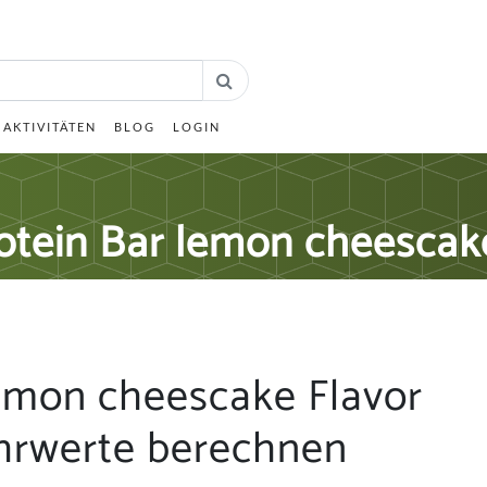
AKTIVITÄTEN
BLOG
LOGIN
otein Bar lemon cheescake
emon cheescake Flavor
hrwerte berechnen