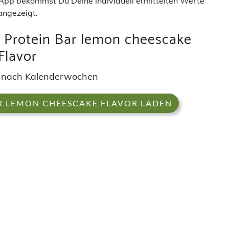
App bekommst Du Deine individuell ermittelten Werte
angezeigt.
 Protein Bar lemon cheescake
Flavor
 nach Kalenderwochen
AR LEMON CHEESCAKE FLAVOR LADEN