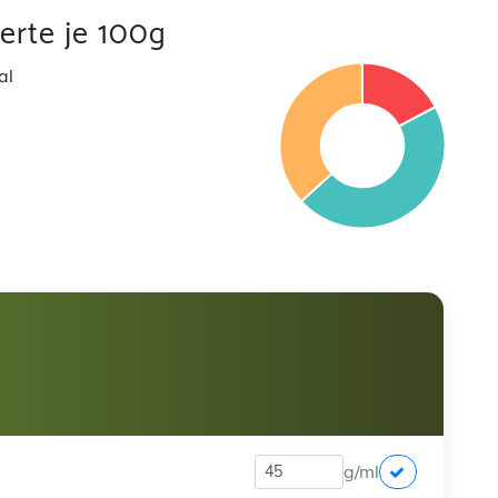
rte je 100g
al
g/ml