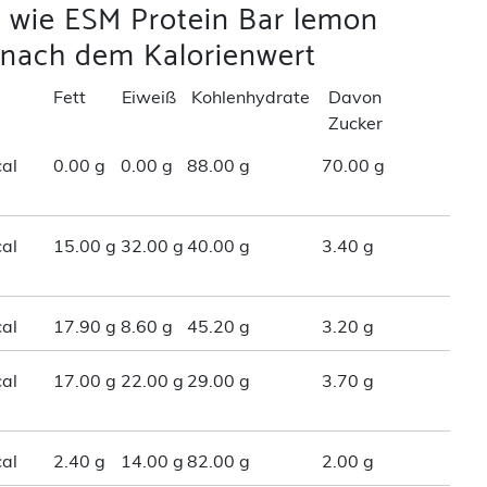
l wie ESM Protein Bar lemon
 nach dem Kalorienwert
Fett
Eiweiß
Kohlenhydrate
Davon
Zucker
al
0.00 g
0.00 g
88.00 g
70.00 g
al
15.00 g
32.00 g
40.00 g
3.40 g
al
17.90 g
8.60 g
45.20 g
3.20 g
al
17.00 g
22.00 g
29.00 g
3.70 g
al
2.40 g
14.00 g
82.00 g
2.00 g