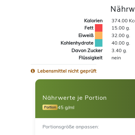
Nährwe
Kalorien
374.00 Kc
Fett
15.00 g.
Eiweiß
32.00 g.
Kohlenhydrate
40.00 g.
Davon Zucker
3.40 g.
Flüssigkeit
nein
Lebensmittel nicht geprüft
Nährwerte je Portion
45 g/ml
Portion
Portionsgröße anpassen: