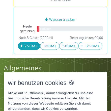
Wassertracker
Heute
0/8 Gläser
getrunken:
Noch 8 Gläser (2000ml)
Reset täglich um 00:00
250ML
330ML
500ML
-250ML
Allgemeines
Impressum
wir benutzen cookies 🍪
Datenschutz
AGB
Klicke auf “Zustimmen”, damit ermöglichst du uns eine
Apps
bestmögliche Bereitstellung unserer Dienste. Mit der
Nutzung von dieser Webseite erklären Sie sich damit
Ernährungstagebuch Deluxe
einverstanden, dass wir Cookies verwenden.