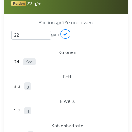
22 g/ml
Portion
Portionsgröße anpassen:
g/ml
Kalorien
94
Kcal
Fett
3.3
g
Eiweiß
1.7
g
Kohlenhydrate