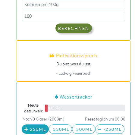
BERECHNEN
Motivationsspruch
Du bist, was du isst.
- Ludwig Feuerbach
Wassertracker
Heute
0/8 Gläser
getrunken:
Noch 8 Gläser (2000ml)
Reset täglich um 00:00
250ML
330ML
500ML
-250ML