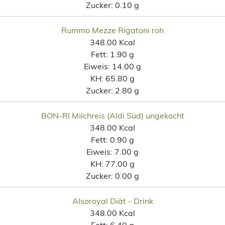
Zucker:
0.10 g
Rummo Mezze Rigatoni roh
348.00 Kcal
Fett:
1.90 g
Eiweis:
14.00 g
KH:
65.80 g
Zucker:
2.80 g
BON-RI Milchreis (Aldi Süd) ungekocht
348.00 Kcal
Fett:
0.90 g
Eiweis:
7.00 g
KH:
77.00 g
Zucker:
0.00 g
Alsoroyal Diät - Drink
348.00 Kcal
Fett:
6.40 g