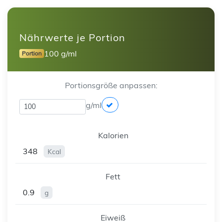
Nährwerte je Portion
100 g/ml
Portion
Portionsgröße anpassen:
g/ml
Kalorien
348
Kcal
Fett
0.9
g
Eiweiß