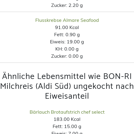
Zucker:
2.20 g
Flusskrebse Almare Seafood
91.00 Kcal
Fett:
0.90 g
Eiweis:
19.00 g
KH:
0.00 g
Zucker:
0.00 g
Ähnliche Lebensmittel wie BON-RI
Milchreis (Aldi Süd) ungekocht nach
Eiweisanteil
Bärlauch Brotaufstrich chef select
183.00 Kcal
Fett:
15.00 g
Eiweis:
7.00 g